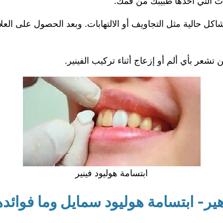
سات التي أخذها طبيبك من فمك.
اكل حالية مثل التجاويف أو الالتهابات. وبعد الحصول على الع
 تشعر بأي ألم أو إزعاج أثناء تركيب الفينير.
ابتسامة هوليود فينير
ير- ابتسامة هوليود سمايل وما فوائده