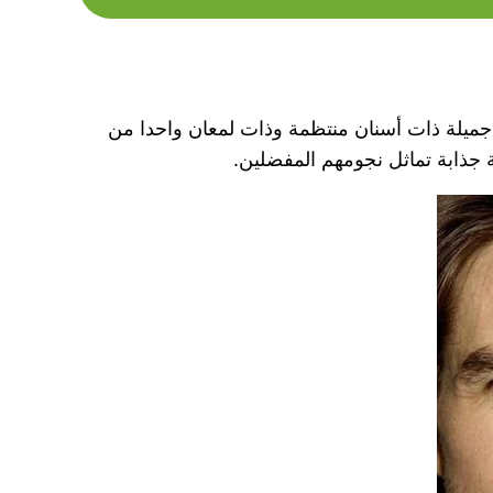
مة جميلة ذات أسنان منتظمة وذات لمعان واحدا من
مة جذابة تماثل نجومهم المفضلين.