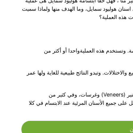
ر منا ، فهل حقا ابتسامة هوليود سمايل هى عملية
اسنان هوليود سمايل، وما الهدف منها ولماذا سميت
ت هذه العملية؟
. وتستخدم هذه العمليةواحدا أو أكثر من
الاختلالات. وتبدو النتائج طبيعية للغاية ولها عمر
و تشمل ابتسامة هوليود تغيير شامل لابتسامتك ، أي إعادة بناء اصطناعي كامل للفكين باستخدام أغطية وقشرة(الفينير (Veneers) وغرسات، وفي كثير من
dental crow) على جميع الأسنان ، أو على الأقل على جميع الأسنان المرئية عند الابتسام في كلا
ن