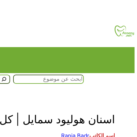
تخطى
إلى
المحتوى
البحث
اسنان هوليود سمايل | كل 
اسم الكاتب
Rania Badr