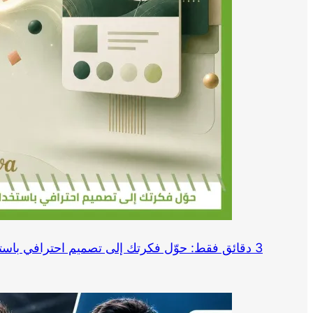
3 دقائق فقط: حوّل فكرتك إلى تصميم احترافي باستخدام Canva وChatGPT