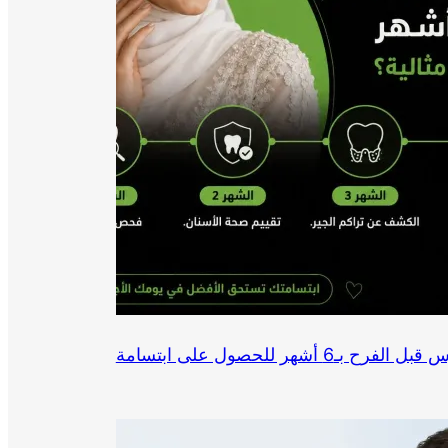
ما هي تحضيرات أسنان العروس قبل الفرح بـ6 أشهر للحصول على ابتسامة