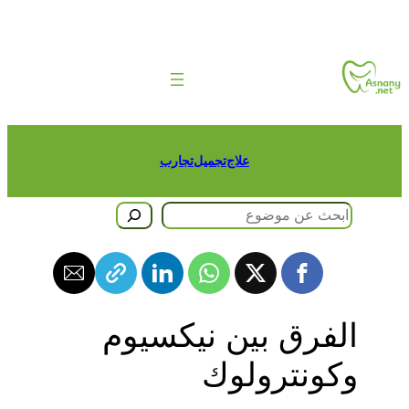
طى
حتوى
علاج
تجميل
تجارب
حث
الفرق بين نيكسيوم
وكونترولوك