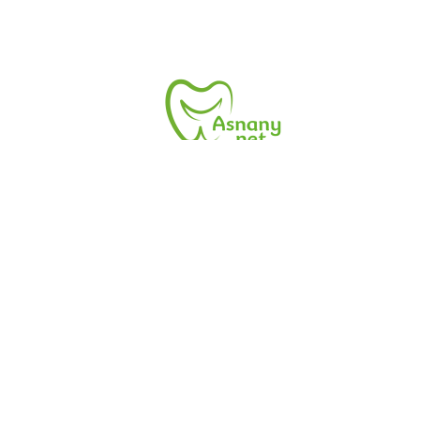
زر موقع أسنانى.نت