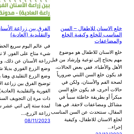
خلع الاسنان للاطفال – السن
الفرق بين زراعة الأسنان
المناسب للخلع وكيفية الخلع
والتقليدية (العادية)
والمضاعفات
في عالم اليوم سريع الخ
خلع الاسنان للاطفال هو موضوع
شيء متاح على الفور. لا ت
مهم يحتاج إلى توعية وإرشاد من قبل
زراعة الأسنان عن ذلك، و
الأهل والأطباء. ففي بعض الحالات،
وضع الزرع الفوري بديلا شا
قد يكون خلع السن اللبني ضرورياً
وضع الزرع التقليدي وهنا 
لصحة الفم والأسنان، ولكن في
توضيح الفرق بين زراعة ال
حالات أخرى، قد يكون خلع السن
الفورية والتقليدية (العادية
مبكراً أو بطريقة خاطئة سبباً في
ذات مرة إن التجويف السني
مشاكل ومضاعفات لاحقة. في هذا
لمدة ستة إلى اثني عشر ش
المقال، سنتحدث عن السن المناسب
زراعة الزرع،…
لخلع الاسنان للاطفال، وكيفية
08/11/2023
إجراء…