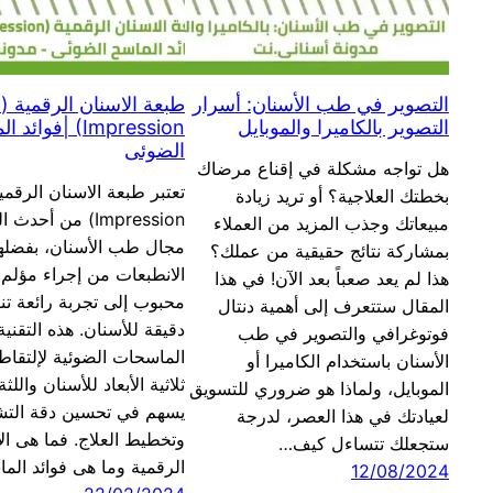
التصوير في طب الأسنان: أسرار
ط
التصوير بالكاميرا والموبايل
Impression) |فوائ
الضوئى
هل تواجه مشكلة في إقناع مرضاك
بخطتك العلاجية؟ أو تريد زيادة
Impression) من أح
مبيعاتك وجذب المزيد من العملاء
مجال طب الأسنان، بفضله
بمشاركة نتائج حقيقية من عملك؟
الانطبعات من إجراء مؤلم 
هذا لم يعد صعباً بعد الآن! في هذا
محبوب إلى تجربة رائعة تن
المقال ستتعرف إلى أهمية دنتال
دقيقة للأسنان. هذه التقني
فوتوغرافي والتصوير في طب
الماسحات الضوئية لإلتقا
الأسنان باستخدام الكاميرا أو
ثلاثية الأبعاد للأسنان واللثة
الموبايل، ولماذا هو ضروري للتسويق
يسهم في تحسين دقة الت
لعيادتك في هذا العصر، لدرجة
وتخطيط العلاج. فما هى ال
ستجعلك تتساءل كيف…
الرقمية وما هى فوائد الم
12/08/2024