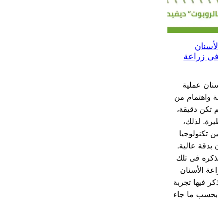
لأسنان
فى زراعة
سنان عملية
 واهتمام من
م تكن دقيقة،
رة. لذلك،
 تكنولوجيا
 بدقة عالية.
ذكره فى تلك
عة الأسنان
كر فيها تجربة
 بحسب ما جاء