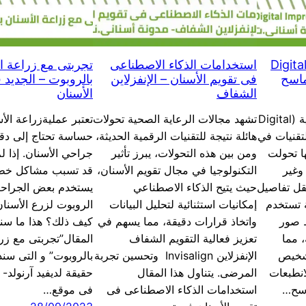
بعة الاسنان الرقمية (Digital
استخدامات الذكاء الاصطناعى
تجربتى مع زراعة ا
د الماسح
فى تقويم الأسنان – الإنفزلاين
بالروبوت – الجديد 
الشفاف
الأسنان
تعتبر طبعة الاسنان الرقمية (Digital
تشهد مجالات الرعاية الصحية تحولات
تعتبر عمليةزراعة الأ
دث التقنيات في
هائلة نتيجة للتقنيات الرقمية الحديثة،
حساسة تحتاج إلى دقة
ا تحولت
ومن بين هذه التحولات، يبرز تأثير
جراحي الأسنان. إذا ل
وغير
التكنولوجيا في مجال تقويم الأسنان،
قد تسبب مشاكل خطي
قل تفاصيل
حيث يتيح الذكاء الاصطناعي
يستخدم بعض الجراحين
ة تستخدم
إمكانيات استثنائية لتحليل البيانات
الروبوت لزرع الأسنان
ط صور
واتخاذ قرارات دقيقة، مما يسهم في
كيف ذلك؟ هذا ما سن
، مما
تعزيز فعالية التقويم الشفاف
المقال”تجربتى مع زرا
شخيص
الإنفزلاين Invisalign وتحسين تجربة
بالروبوت” و التى سنذ
انطبعات
المرضى. يتناول هذا المقال
حقيقة لديفيد آرنولد-
اسح…
استخدامات الذكاء الاصطناعى فى
فى موقع…