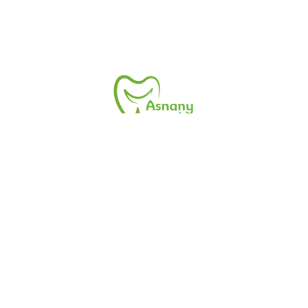
زر موقع أسنانى.نت