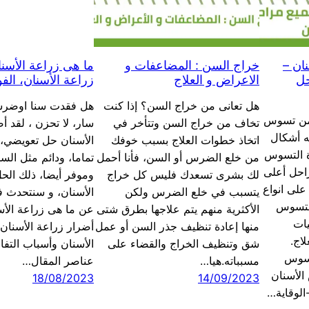
ان –
خراج السن : المضاعفات و
ما هى زراعة الأسنا
حل
الاعراض و العلاج
زراعة الأسنان، الفو
هل تعانى من خراج السن؟ إذا كنت
هل فقدت سنا اوضرس
 من تسوس
تخاف من خراج السن وتتأخر في
سار، لا تحزن ، لقد أ
ه أشكال
اتخاذ خطوات العلاج بسبب خوفك
الأسنان حل تعويضي، 
 التسوس
من خلع الضرس أو السن، فأنا أحمل
تماما، ودائم مثل الس
احل أعلى
لك بشرى تسعدك فليس كل خراج
وموفر أيضا، ذلك الح
على انواع
يتسبب في خلع الضرس ولكن
الأسنان، و سنتحدث ف
لتسوس
الأكثرية منهم يتم علاجها بطرق شتى
عن ما هى زراعة الأسن
يات
منها إعادة تنظيف جذر السن أو عمل
أضرار زراعة الأسنان،
لاج.
شق وتنظيف الخراج والقضاء على
الأسنان وأسباب التفا
-انواع تسوس
مسبباته.هيا…
عناصر المقال…
س الأسنان
18/08/2023
14/09/2023