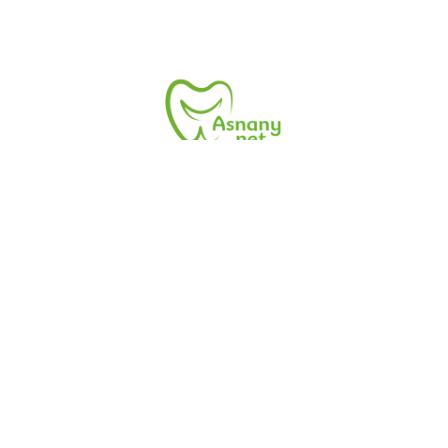
زر موقع أسنانى.نت