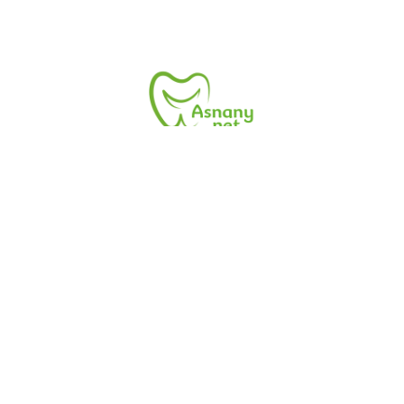
زر موقع أسنانى.نت