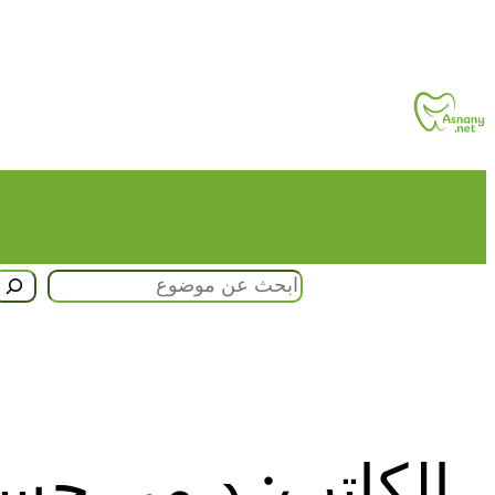
تخطى
إلى
المحتوى
البحث
الكاتب:
د.مي حس