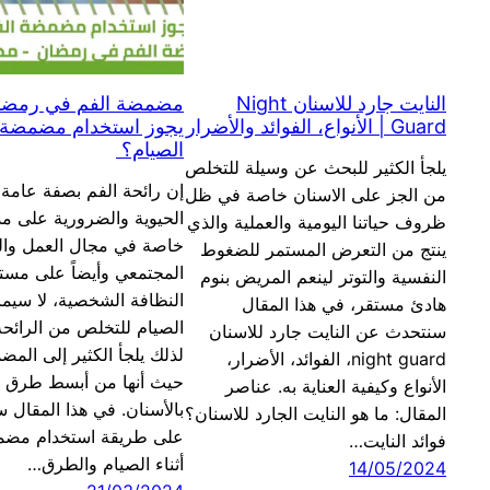
النايت جارد للاسنان Night
مضمضة الفم في رمضا
Guard | الأنواع، الفوائد والأضرار
يجوز استخدام مضمضة ال
الصيام؟
يلجأ الكثير للبحث عن وسيلة للتخلص
إن رائحة الفم بصفة عامة 
من الجز على الاسنان خاصة في ظل
الحيوية والضرورية على مدا
ظروف حياتنا اليومية والعملية والذي
خاصة في مجال العمل وال
ينتج من التعرض المستمر للضغوط
المجتمعي وأيضاً على مست
النفسية والتوتر لينعم المريض بنوم
النظافة الشخصية، لا سيما 
هادئ مستقر، في هذا المقال
الصيام للتخلص من الرائحة
سنتحدث عن النايت جارد للاسنان
لذلك يلجأ الكثير إلى الم
night guard، الفوائد، الأضرار،
حيث أنها من أبسط طرق ال
الأنواع وكيفية العناية به. عناصر
بالأسنان. في هذا المقال 
المقال: ما هو النايت الجارد للاسنان؟
على طريقة استخدام مضم
فوائد النايت…
أثناء الصيام والطرق…
14/05/2024