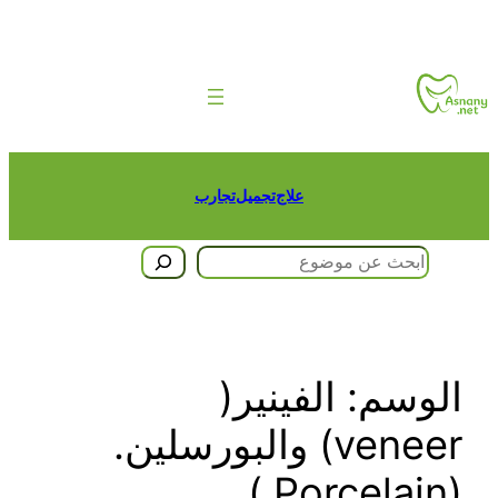
تخطى
إلى
المحتوى
علاج
تجميل
تجارب
البحث
الوسم:
الفينير(
veneer) والبورسلين.
(Porcelain )