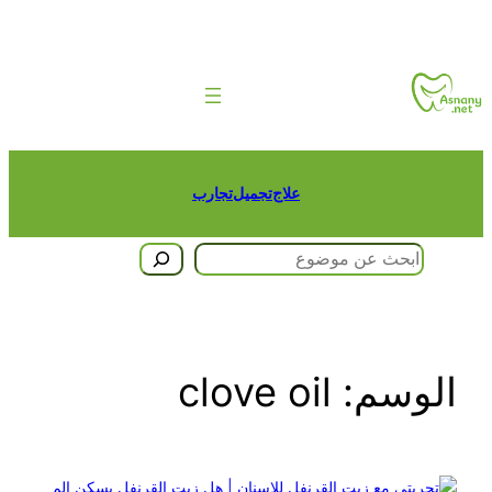
تخطى
إلى
المحتوى
علاج
تجميل
تجارب
البحث
الوسم:
clove oil