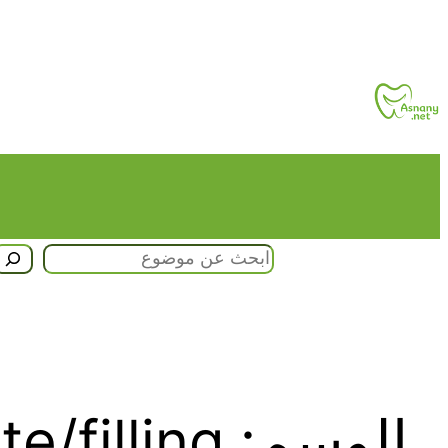
تخطى
إلى
المحتوى
البحث
الوسم:
e/filling