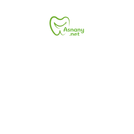
زر موقع أسنانى.نت