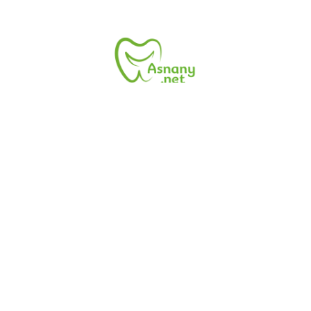
زر موقع أسنانى.نت