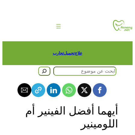
طى
حتوى
علاج
تجميل
تجارب
حث
أيهما أفضل الفينير أم
اللومينير