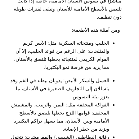
مباشرًا في تسوس الأسنان الأمامية، خاصة إذا كانت
تلتصق بالأسطح الأمامية للأسنان وتبقى لفترات طويلة
دون تنظيف.
ومن أمثلة هذه الأطعمة:
الحليب ومنتجاته السكرية مثل: الآيس كريم
والمثلجات: على الرغم من فوائد الحليب، إلا أن
القوام الكريمي لمنتجاته يجعلها تلتصق بالأسنان،
مما يزيد من فرصة نمو البكتيريا.
العسل والسكر الأبيض: يذوبان ببطء في الفم وقد
يتسللان إلى التجاويف الصغيرة في الأسنان، ما
يعزز بيئة التسوس.
الفواكه المجففة مثل: التمر، والزبيب، والمشمش
المجفف: قوامها اللزج يجعلها تلتصق بالأسطح
الأمامية وبين الأسنان، مما يسهل تراكم البكتيريا
ويزيد من خطر الإصابة.
رقائق البطاطس (الشيبس) والمقرمشات: تتحول