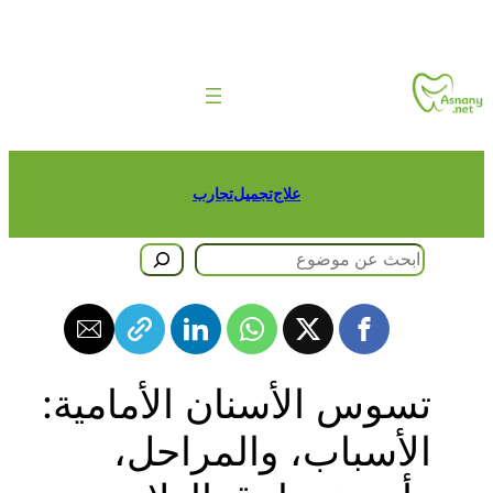
طى
حتوى
علاج
تجميل
تجارب
حث
تسوس الأسنان الأمامية:
الأسباب، والمراحل،