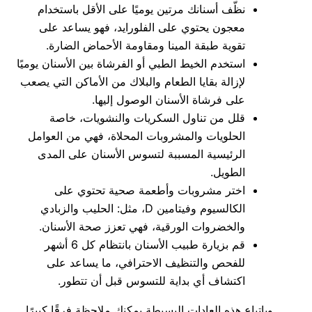
نظّف أسنانك مرتين يوميًا على الأقل باستخدام
معجون يحتوي على الفلورايد، فهو يساعد على
تقوية طبقة المينا ومقاومة الأحماض الضارة.
استخدم الخيط الطبي أو الفرشاة بين الأسنان يوميًا
لإزالة بقايا الطعام والبلاك من الأماكن التي يصعب
على فرشاة الأسنان الوصول إليها.
قلل من تناول السكريات والنشويات، خاصة
الحلويات والمشروبات المحلاة، فهي من العوامل
الرئيسية المسببة لتسوس الأسنان على المدى
الطويل.
اختر مشروبات وأطعمة صحية تحتوي على
الكالسيوم وفيتامين D، مثل: الحليب والزبادي
والخضروات الورقية، فهي تعزز صحة الأسنان.
قم بزيارة طبيب الأسنان بانتظام كل 6 أشهر
للفحص والتنظيف الاحترافي، ما يساعد على
اكتشاف أي بداية للتسوس قبل أن تتطور.
وباتباع هذه العادات البسيطة يمكنك ملاحظة فرقًا كبيرًا