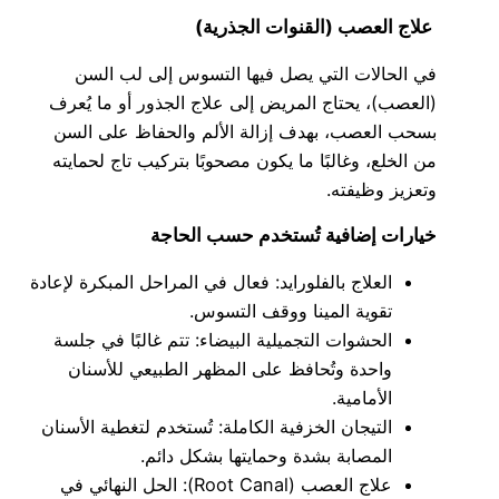
علاج العصب (القنوات الجذرية)
في الحالات التي يصل فيها التسوس إلى لب السن
(العصب)، يحتاج المريض إلى علاج الجذور أو ما يُعرف
بسحب العصب، بهدف إزالة الألم والحفاظ على السن
من الخلع، وغالبًا ما يكون مصحوبًا بتركيب تاج لحمايته
وتعزيز وظيفته.
خيارات إضافية تُستخدم حسب الحاجة
العلاج بالفلورايد: فعال في المراحل المبكرة لإعادة
تقوية المينا ووقف التسوس.
الحشوات التجميلية البيضاء: تتم غالبًا في جلسة
واحدة وتُحافظ على المظهر الطبيعي للأسنان
الأمامية.
التيجان الخزفية الكاملة: تُستخدم لتغطية الأسنان
المصابة بشدة وحمايتها بشكل دائم.
علاج العصب (Root Canal): الحل النهائي في