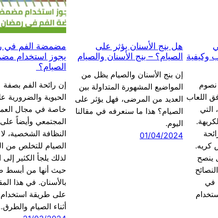
ي
هل بنج الأسنان يؤثر على
مضمضة الفم في ر
ب وكيفية
الصيام؟ – بنج الأسنان والصيام
يجوز استخدام مضمض
الصيام؟
إن بنج الأسنان والصيام يظل من
نصوم
إن رائحة الفم بصفة ع
المواضيع المشهورة المتداولة بين
ق اللعاب
الحيوية والضرورية عل
العديد من المرضى، فهل يؤثر على
 التي
خاصة في مجال العمل
الصيام؟ هذا ما سنعرفه في مقالنا
كريهة.
المجتمعي وأيضاً عل
اليوم.
ائحة
النظافة الشخصية، لا س
01/04/2024
 كريه.
الصيام للتخلص من الر
 ينصح
لذلك يلجأ الكثير إلى
لنصائح
حيث أنها من أبسط طر
 في
بالأسنان. في هذا ال
ستخدام
على طريقة استخدام
أثناء الصيام والطرق…