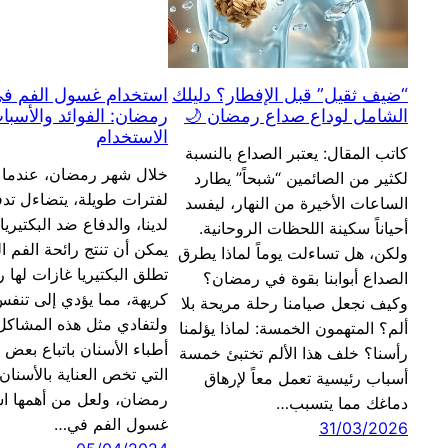
“ضيف ثقيل” قبل الإفطار؟ دليلك
استخدام غسول الفم ف
الشامل لوداع صداع رمضان 🌙
رمضان: الفوائد والأسبا
الاستخدام
كاتب المقال: يعتبر الصداع بالنسبة
خلال شهر رمضان، عندما 
لكثير من الصائمين “شبحاً” يطارد
لفترات طويلة، يتضاءل تدف
الساعات الأخيرة من النهار، ليفسد
لدينا، والدفاع ضد البكتيريا،
أحياناً سكينة اللحظات الروحانية.
يمكن أن تنتج رائحة الفم ال
ولكن، هل تساءلت يوماً لماذا يطرق
تطلق البكتيريا غازات لها ر
الصداع أبوابنا بقوة في رمضان؟
كريهة، مما يؤدي إلى تنفس
وكيف نجعل صيامنا رحلة مريحة بلا
ولتفادي مثل هذه المشاكل
ألم؟ المتهمون الخمسة: لماذا يؤلمنا
أطباء الأسنان باتباع بعض ا
رأسنا؟ خلف هذا الألم تختبئ خمسة
التي تخص العناية بالأسنان
أسباب رئيسية تعمل معاً لإرهاق
رمضان، ولعل من أهمها ا
دماغك مما يتسبب…
غسول الفم في…
31/03/2026