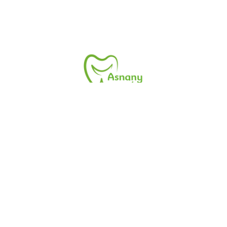
زر موقع أسنانى.نت