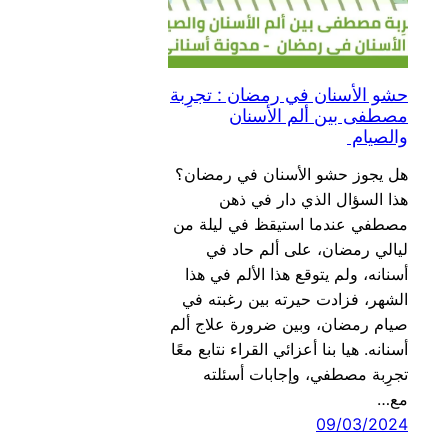
حشو الأسنان في رمضان : تجرِبة
مصطفى بين ألم الأسنان
والصيام
هل يجوز حشو الأسنان في رمضان؟
هذا السؤال الذي دار في ذهن
مصطفي عندما استيقظ في ليلة من
ليالي رمضان، على ألم حاد في
أسنانه، ولم يتوقع هذا الألم في هذا
الشهر، فزادت حيرته بين رغبته في
صيام رمضان، وبين ضرورة علاج ألم
أسنانه. هيا بنا أعزائي القراء نتابع معًا
تجرِبة مصطفي، وإجابات أسئلته
مع…
09/03/2024