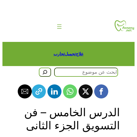
طى
حتوى
علاج
تجميل
تجارب
حث
الدرس الخامس – فن
التسويق الجزء الثانى