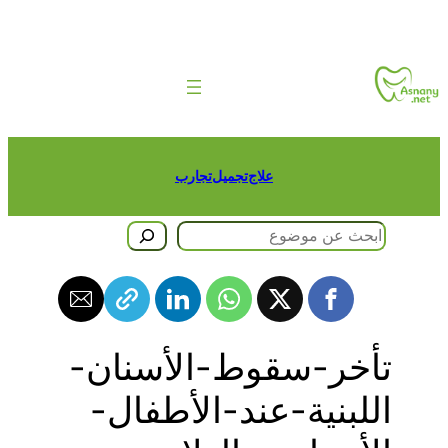
طى
حتوى
علاج
تجميل
تجارب
حث
تأخر-سقوط-الأسنان-
اللبنية-عند-الأطفال-