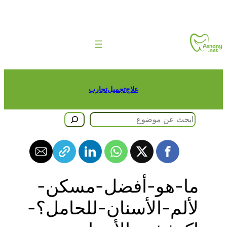
طى
حتوى
علاج
تجميل
تجارب
حث
ما-هو-أفضل-مسكن-
لألم-الأسنان-للحامل؟-