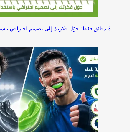
3 دقائق فقط: حوّل فكرتك إلى تصميم احترافي باستخدام Canva وChatGPT