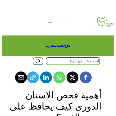
طى
حتوى
علاج
تجميل
تجارب
حث
أهمية فحص الأسنان
الدورى كيف يحافظ على