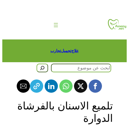
طى
حتوى
علاج
تجميل
تجارب
حث
تلميع الاسنان بالفرشاة
الدوارة