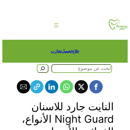
طى
حتوى
علاج
تجميل
تجارب
حث
النايت جارد للاسنان
Night Guard الأنواع،