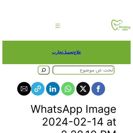
طى
حتوى
علاج
تجميل
تجارب
حث
WhatsApp Image
2024-02-14 at