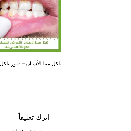
تآكل مينا الأسنان – صور تآكل ا
اترك تعليقاً