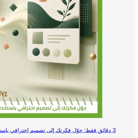
3 دقائق فقط: حوّل فكرتك إلى تصميم احترافي باستخدام Canva وChatGPT