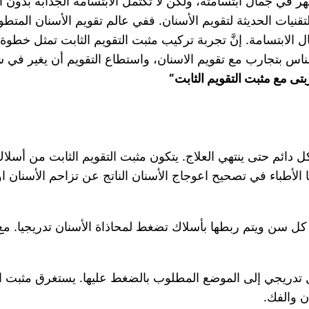
 في جمال ابتسامته، ولكن لا تكتمل الابتسامه الجذابة بدون
لتقنيات الحديثة لتقويم الأسنان. ففي عالم تقويم الأسنان المتطو
الابتسامة. إنَّ تجربة تركيب مثبت التقويم الثابت تمثل خطو
الناس بتجارب مع تقويم الاسنان، واستطاع التقويم أن يغير ف
تى مع مثبت التقويم الثابت”
كل دائم حتى ينتهي العلاج. يتكون مثبت التقويم الثابت من أ
أطباء في تصحيح اعوجاج الأسنان الناتج عن تزاحم الأسنان او
 كل سن ويتم ربطها بأسلاك تضغط لمحاذاة الأسنان تدريجيا. مع ‏‏ا
تدريجي إلى الموضع المطلوب بالضغط عليها. يستغرق مثبت التقو
ن والفك.