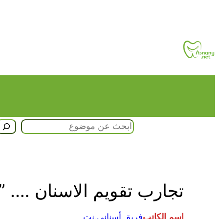
تخطى
إلى
المحتوى
البحث
تجارب تقويم الاسنان …. ” 
اسم الكاتب
فريق أسنانى.نت