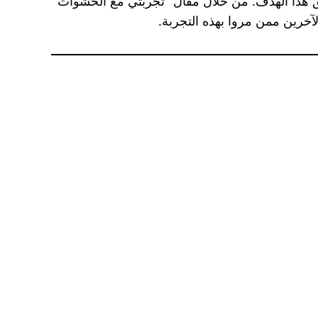
يق هذا الهدف. من خلال مقال “تجربتي مع الحشوات
خرين ممن مروا بهذه التجربة.