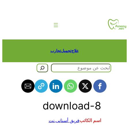
تخطى
إلى
المحتوى
علاج
تجميل
تجارب
البحث
download-8
اسم الكاتب
فريق أسنانى.نت