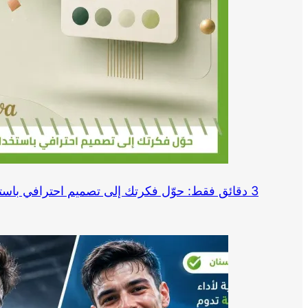
3 دقائق فقط: حوّل فكرتك إلى تصميم احترافي باستخدام Canva وChatGPT