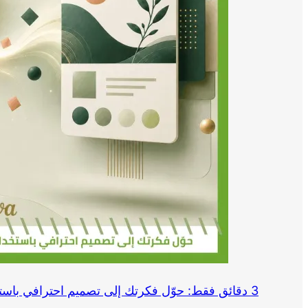
3 دقائق فقط: حوّل فكرتك إلى تصميم احترافي باستخدام Canva وChatGPT