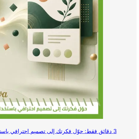
3 دقائق فقط: حوّل فكرتك إلى تصميم احترافي باستخدام Canva وChatGPT