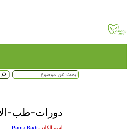
تخطى
إلى
المحتوى
البحث
دورات-طب-الأسنان
اسم الكاتب
Rania Badr