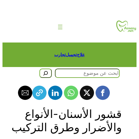
طى
حتوى
علاج
تجميل
تجارب
حث
قشور الأسنان-الأنواع
والأضرار وطرق التركيب