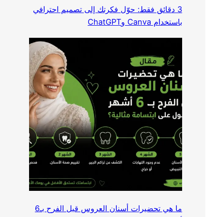
3 دقائق فقط: حوّل فكرتك إلى تصميم احترافي
باستخدام Canva وChatGPT
ما هي تحضيرات أسنان العروس قبل الفرح بـ6