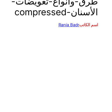
طرق-وأنواع-تعويضات-
الأسنان-compressed
اسم الكاتب
Rania Badr