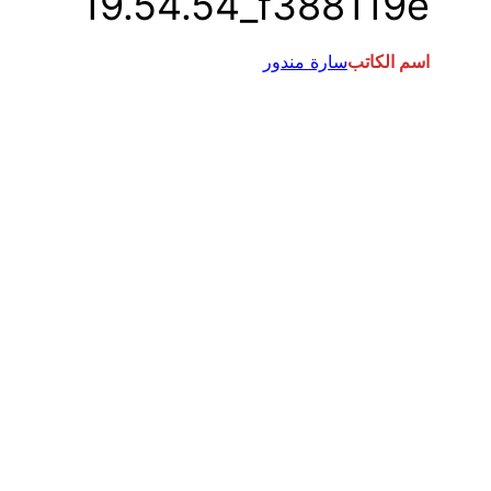
19.54.54_f388119e
اسم الكاتب
سارة مندور