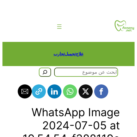
طى
حتوى
علاج
تجميل
تجارب
حث
WhatsApp Image
2024-07-05 at