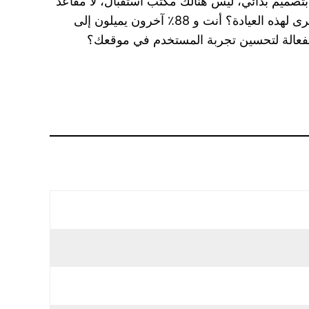
صميم بدائي، ليس هنالك مكتب استقبال، لا مقاعد
انتظار، ولا أحد يعلم ما الخطوة التالية، وإنما الجميع ينتظر أي شيء لينقذه من هنا، هل سترحب بدعوتي إياك مرة أخرى لهذه العيادة؟ أنت و 88٪ آخرون يميلون إلى