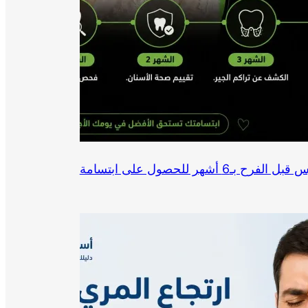
ما هي تحضيرات أسنان العروس قبل الفرح بـ6 أشهر للحصول على ابتسامة