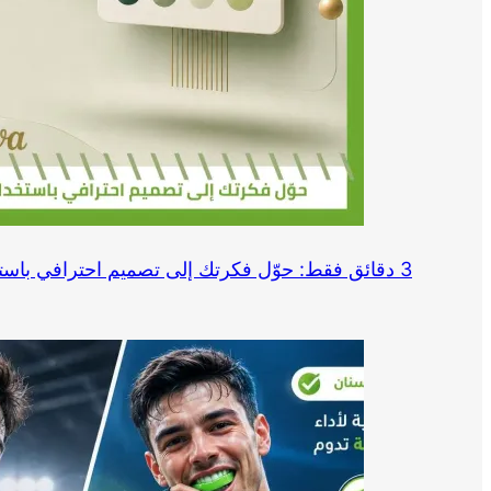
3 دقائق فقط: حوّل فكرتك إلى تصميم احترافي باستخدام Canva وChatGPT