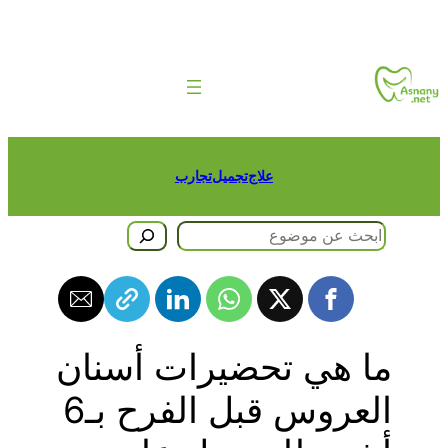
طى
حتوى
علاج
تجميل
تجارب
حث
ما هي تحضيرات أسنان
العروس قبل الفرح بـ6