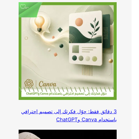
3 دقائق فقط: حوّل فكرتك إلى تصميم احترافي
باستخدام Canva وChatGPT