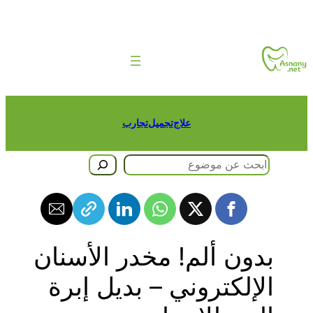
طى
حتوى
علاج
تجميل
تجارب
حث
بدون ألم! مخدر الأسنان
الإلكتروني – بديل إبرة