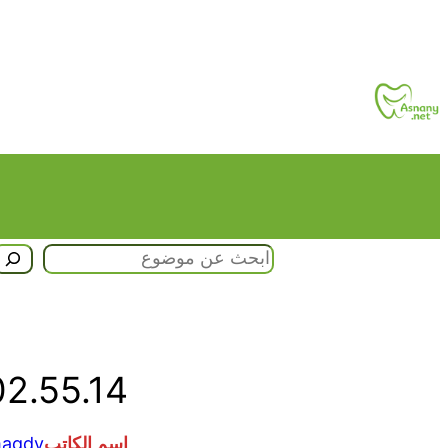
تخطى
إلى
المحتوى
البحث
2.55.14
اسم الكاتب
agdy