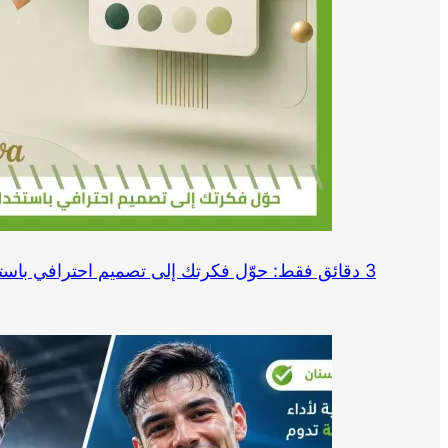
3 دقائق فقط: حوّل فكرتك إلى تصميم احترافي باستخدام Canva وChatGPT