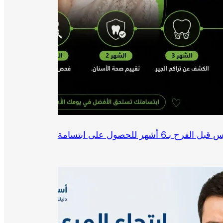
ما هي تحضيرات أسنان العروس قبل الفرح بـ6 أشهر للحصول على ابتسامة